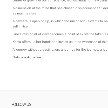
center of gravity of our conscience, worlds ready for new trans
A dimension of the mind that has chosen displacement as “identi
as main feature.
A new era is opening up, in which the unconscious wants to have i
self in itself.
One’s own point of view becomes a point of existence taken awa
Kasia offers us her hand; she invites us to be witnesses of this 
A journey without a destination, a journey for the journey, a jo
Gabriele Agostini
FOLLOW US