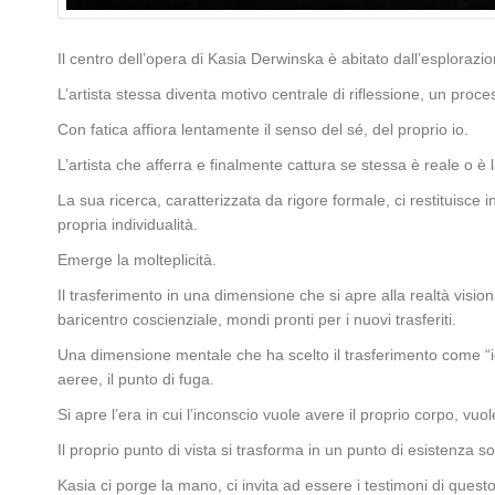
Il centro dell’opera di Kasia Derwinska è abitato dall’esplorazio
L’artista stessa diventa motivo centrale di riflessione, un proc
Con fatica affiora lentamente il senso del sé, del proprio io.
L’artista che afferra e finalmente cattura se stessa è reale o è l
La sua ricerca, caratterizzata da rigore formale, ci restituisce i
propria individualità.
Emerge la molteplicità.
Il trasferimento in una dimensione che si apre alla realtà visio
baricentro coscienziale, mondi pronti per i nuovi trasferiti.
Una dimensione mentale che ha scelto il trasferimento come “ide
aeree, il punto di fuga.
Si apre l’era in cui l’inconscio vuole avere il proprio corpo, vuol
Il proprio punto di vista si trasforma in un punto di esistenza sot
Kasia ci porge la mano, ci invita ad essere i testimoni di ques