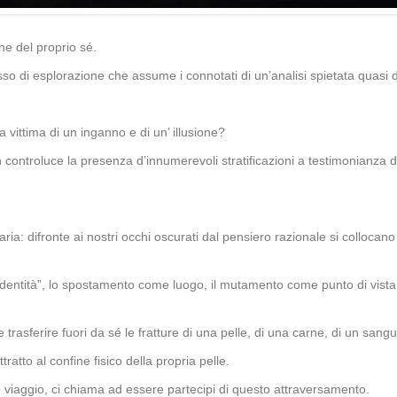
ne del proprio sé.
esso di esplorazione che assume i connotati di un’analisi spietata quasi 
a vittima di un inganno e di un’ illusione?
n controluce la presenza d’innumerevoli stratificazioni a testimonianza dell
naria: difronte ai nostri occhi oscurati dal pensiero razionale si colloc
ntità”, lo spostamento come luogo, il mutamento come punto di vista, e c
e trasferire fuori da sé le fratture di una pelle, di una carne, di un sangue
tratto al confine fisico della propria pelle.
to viaggio, ci chiama ad essere partecipi di questo attraversamento.