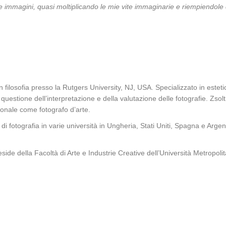
 immagini, quasi moltiplicando le mie vite immaginarie e riempiendole d
filosofia presso la Rutgers University, NJ, USA. Specializzato in estetica 
a questione dell’interpretazione e della valutazione delle fotografie. Zsol
zionale come fotografo d’arte.
i di fotografia in varie università in Ungheria, Stati Uniti, Spagna e Arg
reside della Facoltà di Arte e Industrie Creative dell’Università Metropo