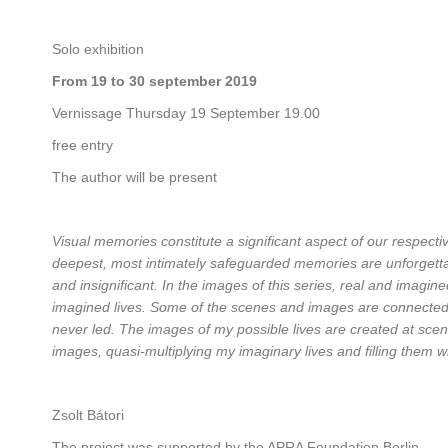
Solo exhibition
From 19 to 30 september 2019
Vernissage Thursday 19 September 19.00
free entry
The author will be present
Visual memories constitute a significant aspect of our respecti
deepest, most intimately safeguarded memories are unforgettab
and insignificant. In the images of this series, real and imagi
imagined lives. Some of the scenes and images are connected w
never led. The images of my possible lives are created at scen
images, quasi-multiplying my imaginary lives and filling them w
Zsolt Bátori
The project was supported by the APRA Foundation Berlin.