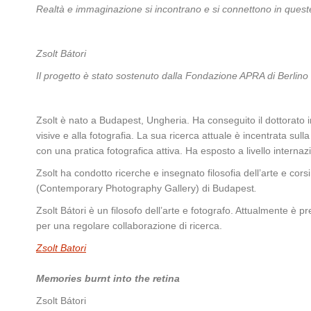
Realtà e immaginazione si incontrano e si connettono in queste
Zsolt Bátori
Il progetto è stato sostenuto dalla Fondazione APRA di Berlino
Zsolt è nato a Budapest, Ungheria. Ha conseguito il dottorato in 
visive e alla fotografia. La sua ricerca attuale è incentrata sull
con una pratica fotografica attiva. Ha esposto a livello interna
Zsolt ha condotto ricerche e insegnato filosofia dell’arte e cors
(Contemporary Photography Gallery) di Budapest
.
Zsolt Bátori è un filosofo dell’arte e fotografo. Attualmente è p
per una regolare collaborazione di ricerca.
Zsolt Batori
Memories burnt into the retina
Zsolt Bátori