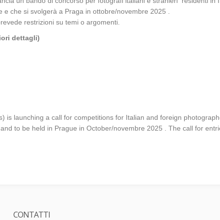
ia un bando di concorso per fotografi italiani e stranieri residenti in It
e e che si svolgerà a Praga in ottobre/novembre 2025 .
 prevede restrizioni su temi o argomenti.
ori dettagli)
s launching a call for competitions for Italian and foreign photographer
on and to be held in Prague in October/novembre 2025 . The call for entr
CONTATTI