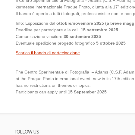
Il Centro Sperimentale di Fotografia – Adams (C.S.F. Adams) lanc
kermesse internazionale Prague Photo, giunta alla 17ª edizion
Il bando è aperto a tutti i fotografi, professionisti e non, e non
Info: Esposizione dal
ottobre/novembre 2025 (a breve maggi
Deadline per partecipare alla call
15 settembre 2025
Comunicazione vincitore
30 settembre 2025
Eventuale spedizione progetto fotografico
5 ottobre 2025
Scarica il bando di partecipazione
—–
The Centro Sperimentale di Fotografia – Adams (C.S.F. Adams) i
at the Prague Photo international event, now in its 17th editi
has no restrictions on themes or topics.
Participants can apply until
15 September 2025
FOLLOW US