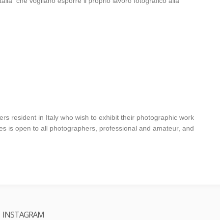
alia che vogliano esporre il proprio lavoro fotografico alla
s resident in Italy who wish to exhibit their photographic work
ies is open to all photographers, professional and amateur, and
INSTAGRAM